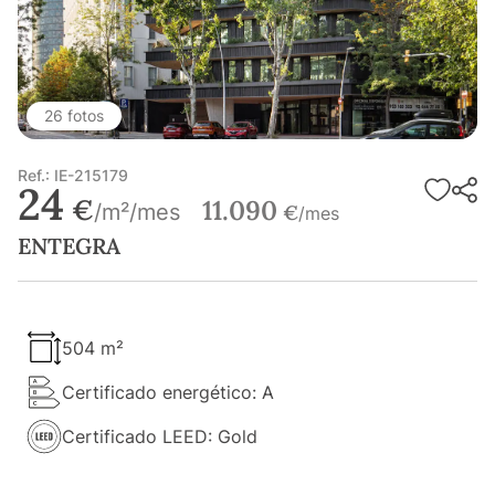
26 fotos
Ref.: IE-215179
24
€
11.090
/m²/mes
€
/mes
ENTEGRA
504 m²
Certificado energético: A
Certificado LEED: Gold