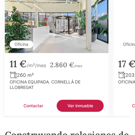
Oficina
Oficin
11 €
17 
2.860 €
/m²/mes
/mes
260 m²
203
OFICINA EQUIPADA. CORNELLÀ DE
OFICIN
LLOBREGAT
Contactar
Ver inmueble
C
Construyendo relaciones de