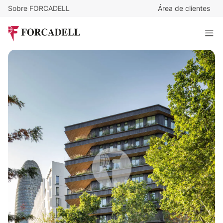
Sobre FORCADELL
Área de clientes
24
€
/m²/mes
11.090
€
/mes
ENTEGRA
504 m²