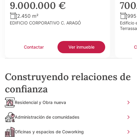
9.000.000 €
700
2.450 m²
995
EDIFICIO CORPORATIVO C. ARAGÓ
Edificio
Terrassa
Contactar
Ver inmueble
C
Construyendo relaciones de
confianza
Residencial y Obra nueva
Administración de comunidades
Oficinas y espacios de Coworking