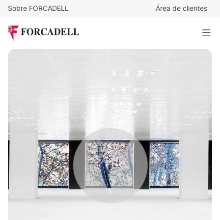
Sobre FORCADELL
Área de clientes
29
€
/m²/mes
14.384
€
/mes
EDIFICIO PRISMA
496 m²