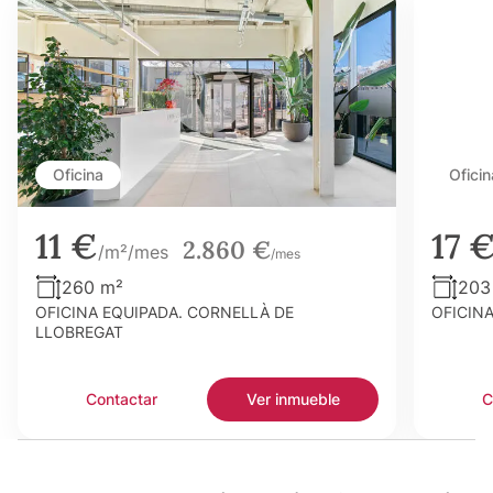
Oficina
Oficin
11 €
17 
2.860 €
/m²/mes
/mes
260 m²
203
OFICINA EQUIPADA. CORNELLÀ DE
OFICIN
LLOBREGAT
Contactar
Ver inmueble
C