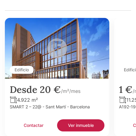
Edificio
Edific
Desde 20 €
1 €
/m²/mes
/
4.922 m²
11.2
SMART 2 – 22@ - Sant Martí - Barcelona
A192-198
Contactar
Ver inmueble
C