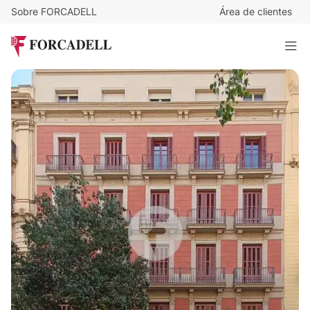
Sobre FORCADELL
Área de clientes
Desde
23
€
/m²/mes
EDIFICIO NUX
1.978 m²