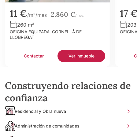
11 €
17 
2.860 €
/m²/mes
/mes
260 m²
203
OFICINA EQUIPADA. CORNELLÀ DE
OFICIN
LLOBREGAT
Contactar
Ver inmueble
C
Construyendo relaciones de
confianza
Residencial y Obra nueva
Administración de comunidades