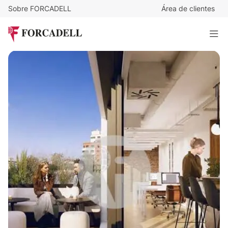
Sobre FORCADELL
Área de clientes
24
€
/m²/mes
6.855
€
/mes
EDIFICIO NUX
285 m²