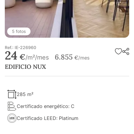
5 fotos
Ref.: IE-226960
24
€
6.855
/m²/mes
€
/mes
EDIFICIO NUX
285 m²
Certificado energético: C
Certificado LEED: Platinum