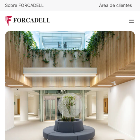
Sobre FORCADELL
Área de clientes
14,5
€
/m²/mes
19.510
€
/mes
EDIFICIO GAIA
1.345 m²