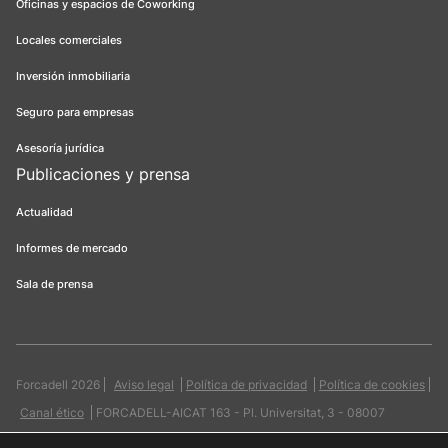
Oficinas y espacios de Coworking
Locales comerciales
Inversión inmobiliaria
Seguro para empresas
Asesoría jurídica
Publicaciones y prensa
Actualidad
Informes de mercado
Sala de prensa
Forcadell 2026
Aviso legal
Política de privacidad
Política de cookies
Canal ético
FORCADELL-AICAT 163 - Pl. Universitat, 3 - 08007
Barcelona / 934 965 400
Web:
Evicron