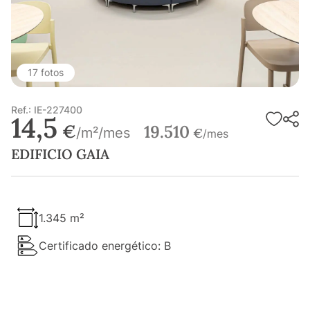
17 fotos
Ref.: IE-227400
14,5
€
19.510
/m²/mes
€
/mes
EDIFICIO GAIA
1.345 m²
Certificado energético: B