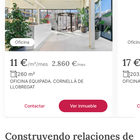
Oficina
Oficin
11 €
17 
2.860 €
/m²/mes
/mes
260 m²
203
OFICINA EQUIPADA. CORNELLÀ DE
OFICIN
LLOBREGAT
Contactar
Ver inmueble
C
Construyendo relaciones de