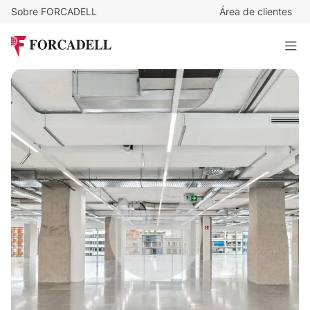
Sobre FORCADELL
Área de clientes
29
€
/m²/mes
41.982
€
/mes
EDIFICIO ESTEL
1.447 m²