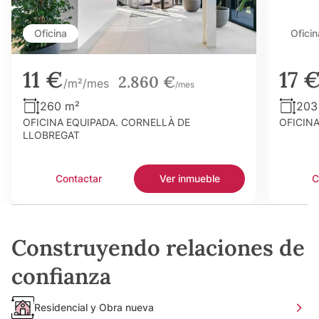
Oficina
Oficin
11 €
17 
2.860 €
/m²/mes
/mes
260 m²
203
OFICINA EQUIPADA. CORNELLÀ DE
OFICIN
LLOBREGAT
Contactar
Ver inmueble
C
Construyendo relaciones de
confianza
Residencial y Obra nueva