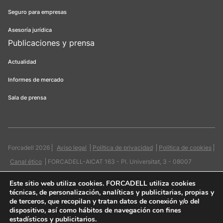
Seguro para empresas
Asesoría jurídica
Publicaciones y prensa
Actualidad
Informes de mercado
Sala de prensa
Forcadell 2026
Aviso legal
Política de privacidad
Política de cookies
Canal ético
FORCADELL-AICAT 163 - Pl. Universitat, 3 - 08007
Barcelona / 934 965 400
Web:
Evicron
Este sitio web utiliza cookies
. FORCADELL utiliza cookies
técnicas, de personalización, analíticas y publicitarias, propias y
de terceros, que recopilan y tratan datos de conexión y/o del
dispositivo, así como hábitos de navegación con fines
estadísticos y publicitarios.