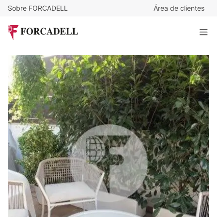
Sobre FORCADELL
Área de clientes
378.000
€
Dúplex en venta en el centro de Sabadell, actualmente
alquilado
119 m²
· 3 habitaciones