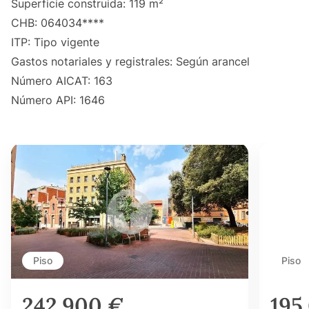
Superficie construida: 119 m²
CHB: 064034****
ITP: Tipo vigente
Gastos notariales y registrales: Según arancel
Número AICAT: 163
Número API: 1646
Piso
Piso
242.900 €
195