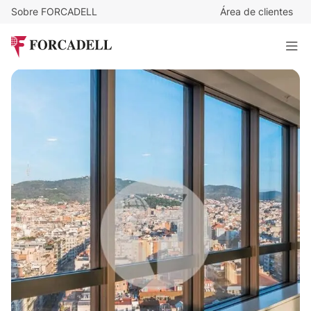
Sobre FORCADELL
Área de clientes
30
€
/m²/mes
14.190
€
/mes
DIAGONAL VERTICAL – CBD Barcelona
473 m²