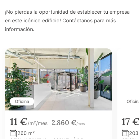
¡No pierdas la oportunidad de establecer tu empresa
en este icónico edificio! Contáctanos para más
información.
Oficina
Oficin
11 €
17 
2.860 €
/m²/mes
/mes
260 m²
203