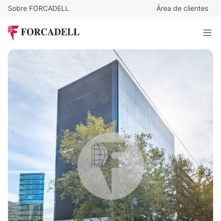
Sobre FORCADELL
Área de clientes
Desde
16
€
/m²/mes
DIAGONAL 67
4.072 m²