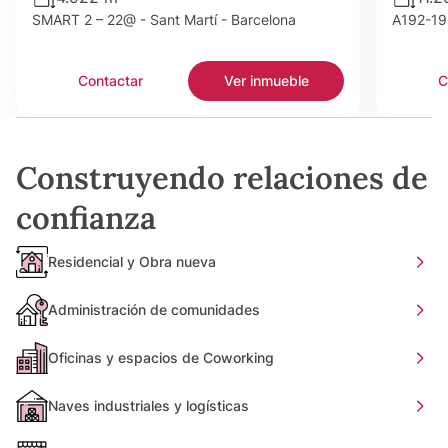
SMART 2 – 22@ - Sant Martí - Barcelona
A192-198
Contactar
Ver inmueble
C
Construyendo relaciones de
confianza
Residencial y Obra nueva
Administración de comunidades
Oficinas y espacios de Coworking
Naves industriales y logísticas