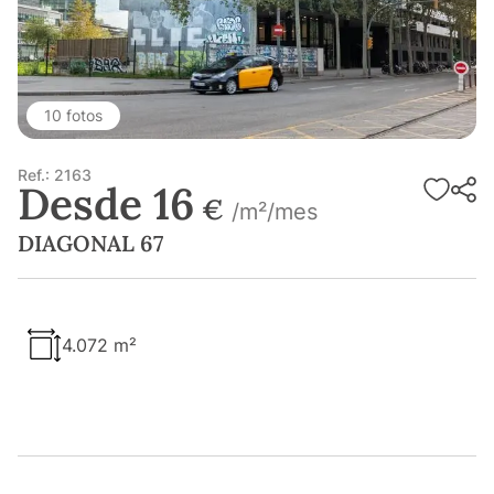
10 fotos
Ref.: 2163
Desde 16
€
/m²/mes
DIAGONAL 67
4.072 m²