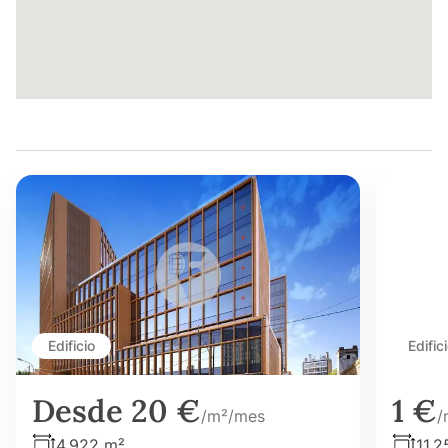
Edificio
Edific
Desde 20 €
1 €
/m²/mes
/
4.922 m²
11.2