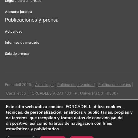
Seguro para empresas
Asesoría jurídica
Publicaciones y prensa
Actualidad
Informes de mercado
Sala de prensa
Forcadell 2026
Aviso legal
Política de privacidad
Política de cookies
Canal ético
FORCADELL-AICAT 163 - Pl. Universitat, 3 - 08007
Barcelona / 934 965 400
Web:
Evicron
Este sitio web utiliza cookies
. FORCADELL utiliza cookies
técnicas, de personalización, analíticas y publicitarias, propias y
de terceros, que recopilan y tratan datos de conexión y/o del
dispositivo, así como hábitos de navegación con fines
estadísticos y publicitarios.
Quiero contactar