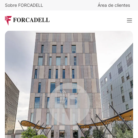
Sobre FORCADELL
Área de clientes
Desde
22
€
/m²/mes
DIAGONAL 197
9.360 m²