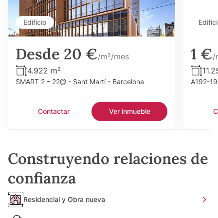
Edificio
Edific
Desde 20 €
1 €
/m²/mes
/
4.922 m²
11.2
SMART 2 – 22@ - Sant Martí - Barcelona
A192-198
Contactar
Ver inmueble
C
Construyendo relaciones de
confianza
Residencial y Obra nueva