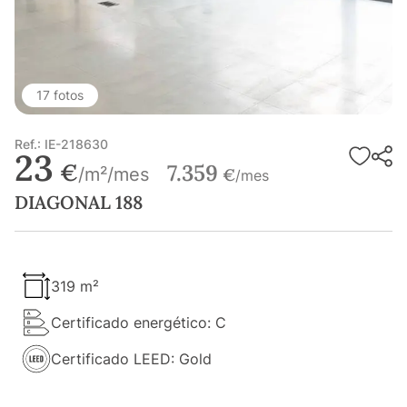
17 fotos
Ref.: IE-218630
23
€
7.359
/m²/mes
€
/mes
DIAGONAL 188
319 m²
Certificado energético: C
Certificado LEED: Gold