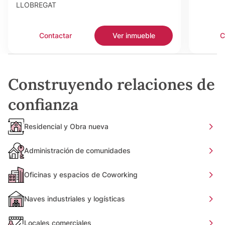
LLOBREGAT
Contactar
Ver inmueble
C
Construyendo relaciones de
confianza
Residencial y Obra nueva
Administración de comunidades
Oficinas y espacios de Coworking
Naves industriales y logísticas
Locales comerciales