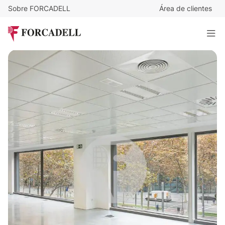
Sobre FORCADELL
Área de clientes
23
€
/m²/mes
7.359
€
/mes
DIAGONAL 188
319 m²