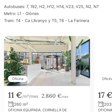
Autobuses: 7, 192, H2, H12, H14, V23, V25, N2, N7
Metro: L1 - Glòries
Tram: T4 - Ca L’Aranyo y T5, T6 - La Farinera
Oficina
Oficin
11 €
17 
2.860 €
/m²/mes
/mes
260 m²
203
OFICINA EQUIPADA. CORNELLÀ DE
OFICIN