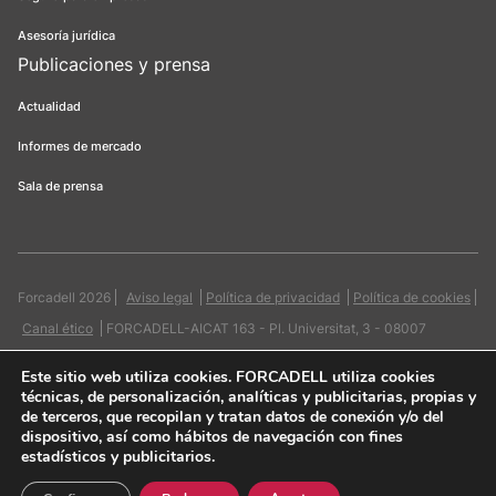
Asesoría jurídica
Publicaciones y prensa
Actualidad
Informes de mercado
Sala de prensa
Forcadell 2026
Aviso legal
Política de privacidad
Política de cookies
Canal ético
FORCADELL-AICAT 163 - Pl. Universitat, 3 - 08007
Barcelona / 934 965 400
Web:
Evicron
Este sitio web utiliza cookies
. FORCADELL utiliza cookies
técnicas, de personalización, analíticas y publicitarias, propias y
de terceros, que recopilan y tratan datos de conexión y/o del
dispositivo, así como hábitos de navegación con fines
estadísticos y publicitarios.
Quiero contactar