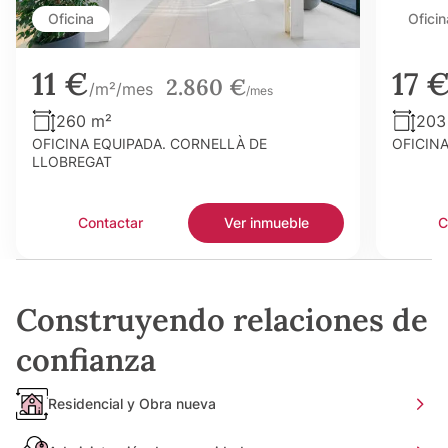
Oficina
Oficin
11 €
17 
2.860 €
/m²/mes
/mes
260 m²
203
OFICINA EQUIPADA. CORNELLÀ DE
OFICIN
LLOBREGAT
Contactar
Ver inmueble
C
Construyendo relaciones de
confianza
Residencial y Obra nueva