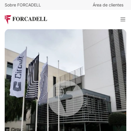
Sobre FORCADELL
Área de clientes
12
€
/m²/mes
3.600
€
/mes
CIRCUIT
300 m²