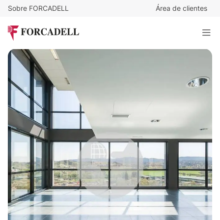
Sobre FORCADELL
Área de clientes
12,5
€
/m²/mes
3.000
€
/mes
CAN AMETLLER
240 m²