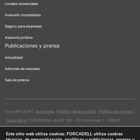
Locales comerciales
Inversión inmobiliaria
Seguro para empresas
Asesoría jurídica
Publicaciones y prensa
Actualidad
Informes de mercado
Sala de prensa
Forcadell 2026
Aviso legal
Política de privacidad
Política de cookies
Canal ético
FORCADELL-AICAT 163 - Pl. Universitat, 3 - 08007
Barcelona / 934 965 400
Web:
Evicron
Este sitio web utiliza cookies
. FORCADELL utiliza cookies
técnicas, de personalización, analíticas y publicitarias, propias y