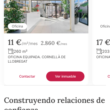
Oficina
Oficin
11 €
17 
2.860 €
/m²/mes
/mes
260 m²
203
OFICINA EQUIPADA. CORNELLÀ DE
OFICIN
LLOBREGAT
Contactar
Ver inmueble
C
Construyendo relaciones de
confianza