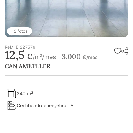
12 fotos
Ref.: IE-227576
12,5
€
3.000
/m²/mes
€
/mes
CAN AMETLLER
240 m²
Certificado energético: A