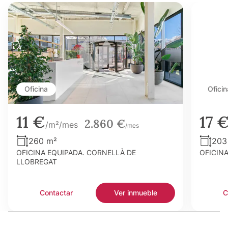
Oficina
Oficin
11 €
17 
2.860 €
/m²/mes
/mes
260 m²
203
OFICINA EQUIPADA. CORNELLÀ DE
OFICIN
LLOBREGAT
Contactar
Ver inmueble
C