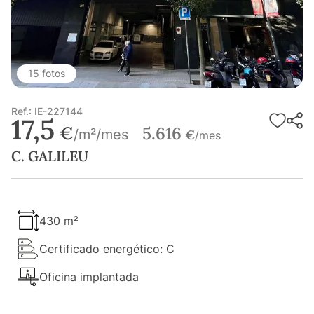
15 fotos
Ref.: IE-227144
17,5
€
5.616
/m²/mes
€
/mes
C. GALILEU
430 m²
Certificado energético: C
Oficina implantada