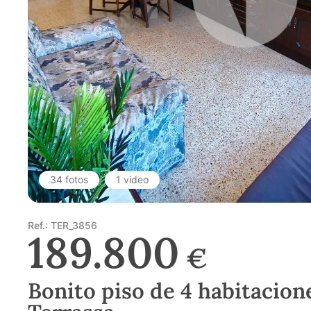
34 fotos
1 video
Ref.: TER_3856
189.800
€
Bonito piso de 4 habitacion