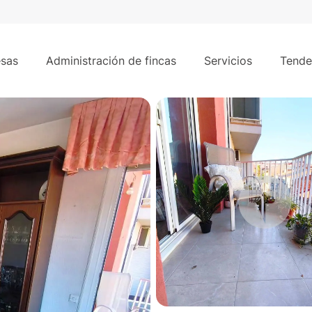
73 m²
4 h
a Cogullada – Terrassa
sas
Administración de fincas
Servicios
Tende