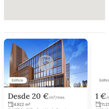
Edificio
Edific
Desde 20 €
1 €
/m²/mes
/
4.922 m²
11.2