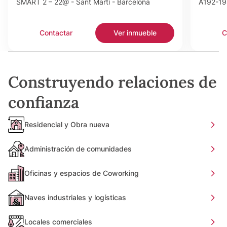
SMART 2 – 22@ - Sant Martí - Barcelona
A192-198
Contactar
Ver inmueble
C
Construyendo relaciones de
confianza
Residencial y Obra nueva
Administración de comunidades
Oficinas y espacios de Coworking
Naves industriales y logísticas
Locales comerciales