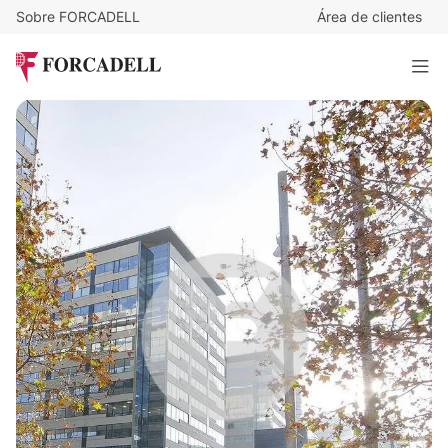
Sobre FORCADELL
Área de clientes
Desde
20
€
/m²/mes
BARCELONA MAR
2.215 m²