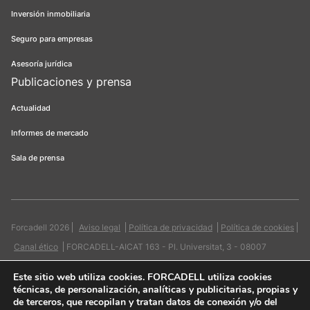
Inversión inmobiliaria
Seguro para empresas
Asesoría jurídica
Publicaciones y prensa
Actualidad
Informes de mercado
Sala de prensa
Forcadell 2026
Aviso legal
Política de privacidad
Política de cookies
Canal ético
FORCADELL-AICAT 163 - Pl. Universitat, 3 - 08007
Barcelona / 934 965 400
Web:
Evicron
Este sitio web utiliza cookies
. FORCADELL utiliza cookies
técnicas, de personalización, analíticas y publicitarias, propias y
de terceros, que recopilan y tratan datos de conexión y/o del