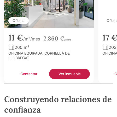
Oficina
Oficin
11 €
17 
2.860 €
/m²/mes
/mes
260 m²
203
OFICINA EQUIPADA. CORNELLÀ DE
OFICIN
LLOBREGAT
Contactar
Ver inmueble
C
Construyendo relaciones de
confianza