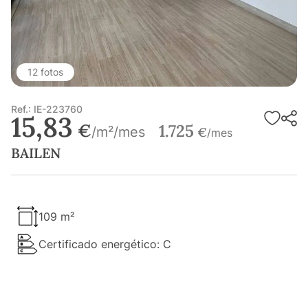
12 fotos
Ref.: IE-223760
15,83
€
1.725
/m²/mes
€
/mes
BAILEN
109 m²
Certificado energético: C