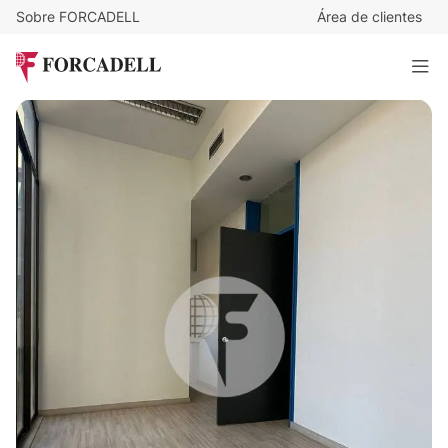
Sobre FORCADELL
Área de clientes
15,83
€
/m²/mes
1.725
€
/mes
BAILEN
109 m²