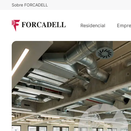
Sobre FORCADELL
29,81
€
11.100
/m²/mes
€
BADAJOZ - 22@
Residencial
Empre