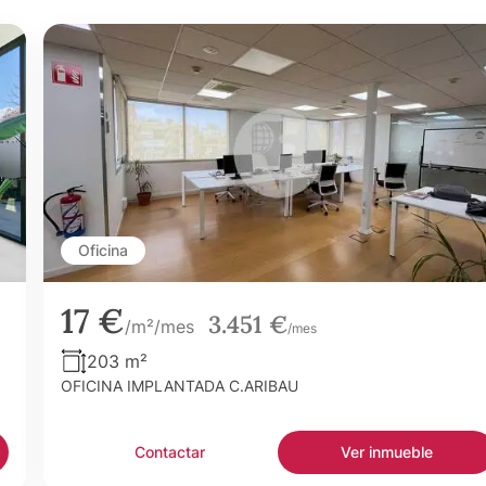
Oficina
17 €
3.451 €
/m²/mes
/mes
203 m²
OFICINA IMPLANTADA C.ARIBAU
Contactar
Ver inmueble