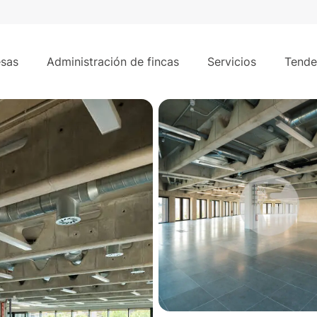
/mes
372 m²
sas
Administración de fincas
Servicios
Tende