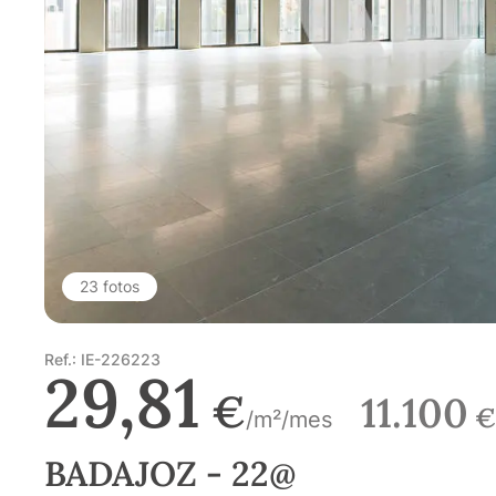
23 fotos
Ref.: IE-226223
29,81
€
11.100
€
/m²/mes
BADAJOZ - 22@