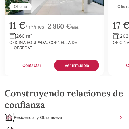
Oficina
Oficin
11 €
17 
2.860 €
/m²/mes
/mes
260 m²
203
OFICINA EQUIPADA. CORNELLÀ DE
OFICIN
LLOBREGAT
Contactar
Ver inmueble
C
Construyendo relaciones de
confianza
Residencial y Obra nueva