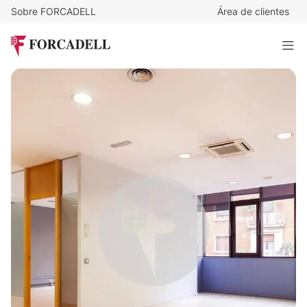
Sobre FORCADELL
Área de clientes
14
€
/m²/mes
4.214
€
/mes
AV. RIERA DE CASSOLES
301 m²