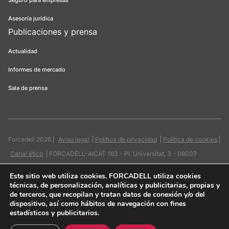
Seguro para empresas
Asesoría jurídica
Publicaciones y prensa
Actualidad
Informes de mercado
Sala de prensa
Forcadell 2026
Aviso legal
Política de privacidad
Política de cookies
Canal ético
FORCADELL-AICAT 163 - Pl. Universitat, 3 - 08007
Barcelona / 934 965 400
Web:
Evicron
Este sitio web utiliza cookies
. FORCADELL utiliza cookies
técnicas, de personalización, analíticas y publicitarias, propias y
de terceros, que recopilan y tratan datos de conexión y/o del
dispositivo, así como hábitos de navegación con fines
estadísticos y publicitarios.
Quiero contactar