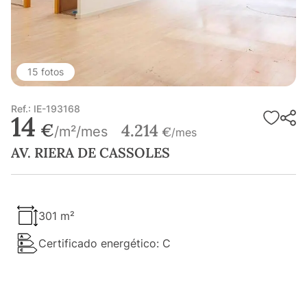
15 fotos
Ref.: IE-193168
14
€
4.214
/m²/mes
€
/mes
AV. RIERA DE CASSOLES
301 m²
Certificado energético: C