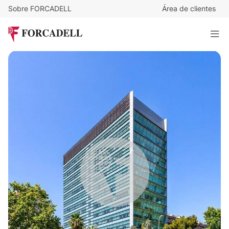
Sobre FORCADELL
Área de clientes
28,5
€
/m²/mes
18.354
€
/mes
AV. DIAGONAL - ZONA PRIME
644 m²