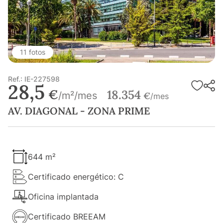
11 fotos
Ref.: IE-227598
28,5
€
18.354
/m²/mes
€
/mes
AV. DIAGONAL - ZONA PRIME
644 m²
Certificado energético: C
Oficina implantada
Certificado BREEAM