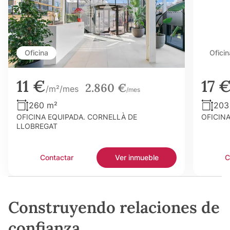
Oficina
Oficin
11 €
17 
2.860 €
/m²/mes
/mes
260 m²
203
OFICINA EQUIPADA. CORNELLÀ DE
OFICIN
LLOBREGAT
Contactar
Ver inmueble
C
Construyendo relaciones de
confianza