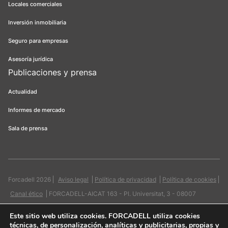
Locales comerciales
Inversión inmobiliaria
Seguro para empresas
Asesoría jurídica
Publicaciones y prensa
Actualidad
Informes de mercado
Sala de prensa
Forcadell 2026
Aviso legal
Política de privacidad
Política de cookies
Canal ético
FORCADELL-AICAT 163 - Pl. Universitat, 3 - 08007
Barcelona / 934 965 400
Web:
Evicron
Este sitio web utiliza cookies
. FORCADELL utiliza cookies
técnicas, de personalización, analíticas y publicitarias, propias y