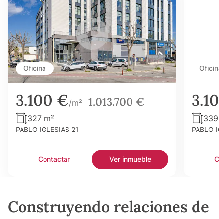
Oficina
Oficin
3.100 €
3.1
1.013.700 €
/m²
327 m²
339
PABLO IGLESIAS 21
PABLO I
Contactar
Ver inmueble
C
Construyendo relaciones de