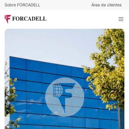
Sobre FORCADELL
Área de clientes
2.200
€
/m²
385.000
€
AV. CORTS CATALANES - SANT CUGAT DEL VALLÈS
175 m²