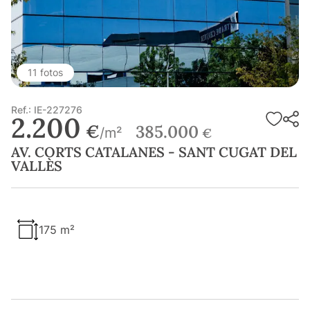
11 fotos
Ref.: IE-227276
2.200
€
385.000
/m²
€
AV. CORTS CATALANES - SANT CUGAT DEL
VALLÈS
175 m²