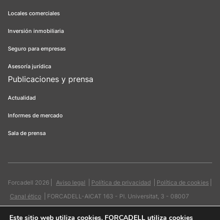
Locales comerciales
Inversión inmobiliaria
Seguro para empresas
Asesoría jurídica
Publicaciones y prensa
Actualidad
Informes de mercado
Sala de prensa
Forcadell 2026
Aviso legal
Política de privacidad
Política de cookies
Canal ético
FORCADELL-AICAT 163 - Pl. Universitat, 3 - 08007
Barcelona / 934 965 400
Web:
Evicron
Este sitio web utiliza cookies
. FORCADELL utiliza cookies