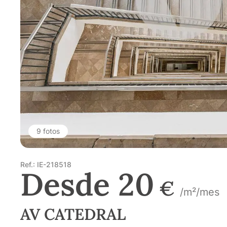
9 fotos
Ref.: IE-218518
Desde 20
€
/m²/mes
AV CATEDRAL