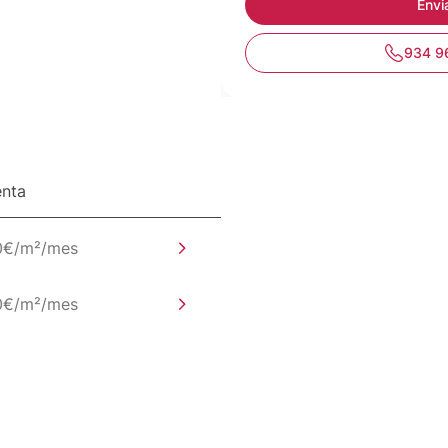
934 9
enta
0€/m²/mes
0€/m²/mes