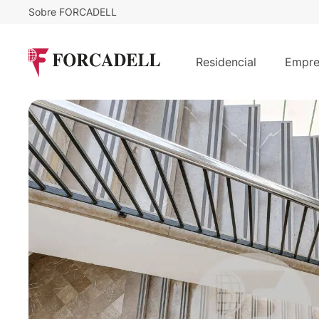
Sobre FORCADELL
Desde
20
€
/m²/mes
AV CATEDRAL
Residencial
Empre