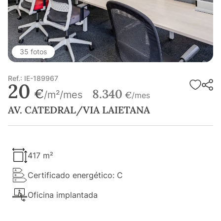
35 fotos
Ref.: IE-189967
20
€
8.340
/m²/mes
€
/mes
AV. CATEDRAL/VIA LAIETANA
417 m²
Certificado energético: C
Oficina implantada