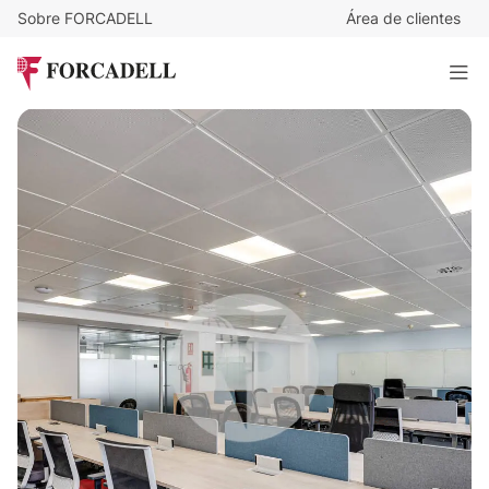
Sobre FORCADELL
Área de clientes
20
€
/m²/mes
8.340
€
/mes
AV. CATEDRAL/VIA LAIETANA
417 m²