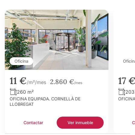
Oficina
Oficin
11 €
17 
2.860 €
/m²/mes
/mes
260 m²
203
OFICINA EQUIPADA. CORNELLÀ DE
OFICIN
LLOBREGAT
Contactar
Ver inmueble
C