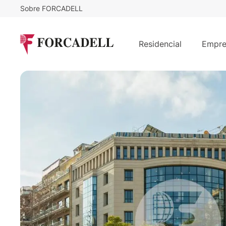
Sobre FORCADELL
Desde
18
€
/m²/mes
AUSIAS MARCH - Eixample - Barce
Residencial
Empre