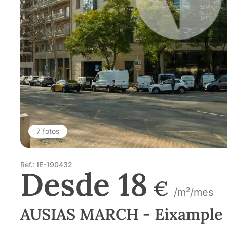
7 fotos
Ref.: IE-190432
Desde 18
€
/m²/mes
AUSIAS MARCH - Eixample 