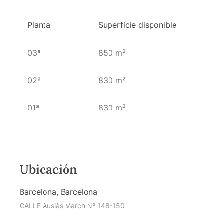
Planta
Superficie disponible
03ª
850 m²
02ª
830 m²
01ª
830 m²
Ubicación
Barcelona, Barcelona
CALLE Ausiàs March Nº 148-150