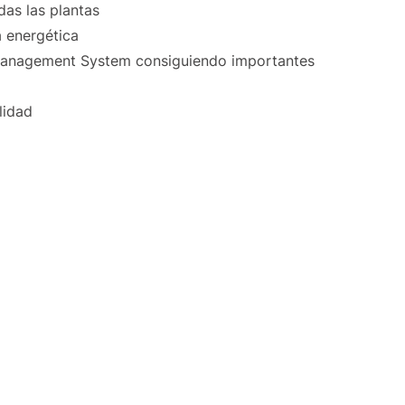
das las plantas
a energética
ng Management System consiguiendo importantes
lidad