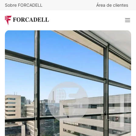
Sobre FORCADELL
Área de clientes
18
€
/m²/mes
6.076
€
/mes
ATRIUM 22@ - EDIFICIO D
337 m²