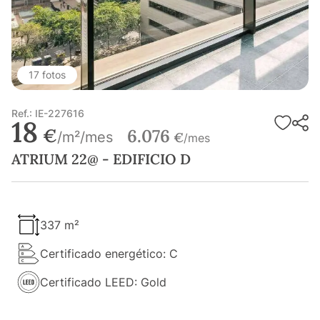
17 fotos
Ref.: IE-227616
18
€
6.076
/m²/mes
€
/mes
ATRIUM 22@ - EDIFICIO D
337 m²
Certificado energético: C
Certificado LEED: Gold