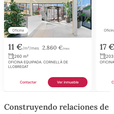
Oficina
Oficin
11 €
17 
2.860 €
/m²/mes
/mes
260 m²
203
OFICINA EQUIPADA. CORNELLÀ DE
OFICIN
LLOBREGAT
Contactar
Ver inmueble
C
Construyendo relaciones de