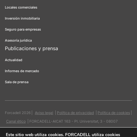
Locales comerciales
Inversión inmobiliaria
Seguro para empresas
Asesoría jurídica
Publicaciones y prensa
Actualidad
Informes de mercado
Sala de prensa
Forcadell 2026
Aviso legal
Política de privacidad
Política de cookies
Canal ético
FORCADELL-AICAT 163 - Pl. Universitat, 3 - 08007
Barcelona / 934 965 400
Web:
Evicron
Este sitio web utiliza cookies
. FORCADELL utiliza cookies