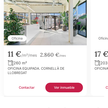
Oficina
Oficin
11 €
17 
2.860 €
/m²/mes
/mes
260 m²
203
OFICINA EQUIPADA. CORNELLÀ DE
OFICIN
LLOBREGAT
Contactar
Ver inmueble
C