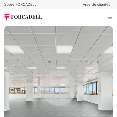
Sobre FORCADELL
Área de clientes
18
€
/m²/mes
21.175
€
/mes
ATRIUM 22@ - EDIFICIO D
1.176 m²