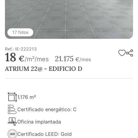
17 fotos
Ref.: IE-222213
18
€
21.175
/m²/mes
€
/mes
ATRIUM 22@ - EDIFICIO D
1.176 m²
Certificado energético: C
Oficina implantada
Certificado LEED: Gold