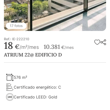
17 fotos
Ref.: IE-222210
18
€
10.381
/m²/mes
€
/mes
ATRIUM 22@ EDIFICIO D
576 m²
Certificado energético: C
Certificado LEED: Gold