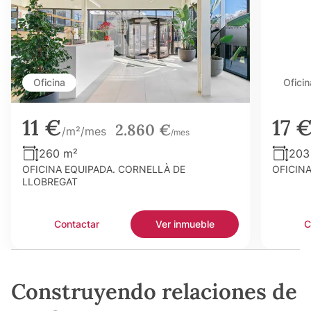
Oficina
Oficin
11 €
17 
2.860 €
/m²/mes
/mes
260 m²
203
OFICINA EQUIPADA. CORNELLÀ DE
OFICIN
LLOBREGAT
Contactar
Ver inmueble
C
Construyendo relaciones de