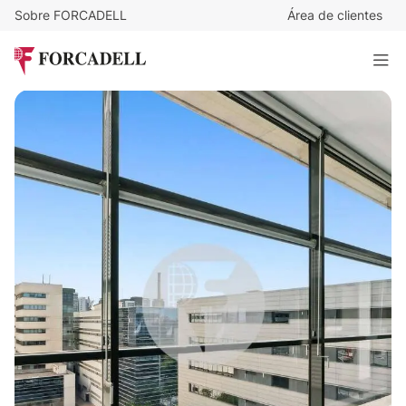
Sobre FORCADELL
Área de clientes
18
€
/m²/mes
10.381
€
/mes
ATRIUM 22@ EDIFICIO D
576 m²