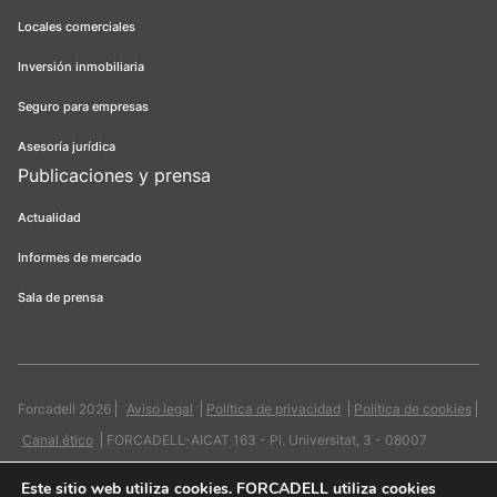
Locales comerciales
Inversión inmobiliaria
Seguro para empresas
Asesoría jurídica
Publicaciones y prensa
Actualidad
Informes de mercado
Sala de prensa
Forcadell 2026
Aviso legal
Política de privacidad
Política de cookies
Canal ético
FORCADELL-AICAT 163 - Pl. Universitat, 3 - 08007
Barcelona / 934 965 400
Web:
Evicron
Este sitio web utiliza cookies
. FORCADELL utiliza cookies