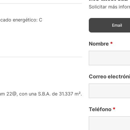
Solicitar más info
icado energético: C
Email
Nombre
*
Correo electrón
ium 22@, con una S.B.A. de 31.337 m².
Teléfono
*