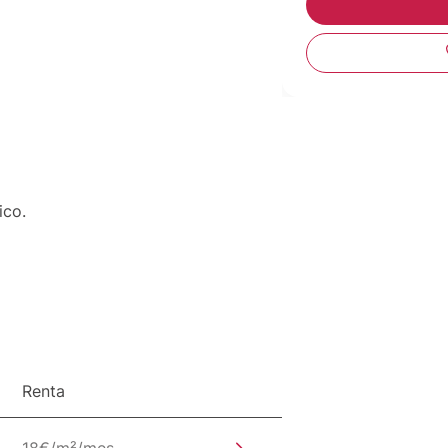
ico.
Renta
18€/m²/mes