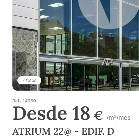
7 fotos
Ref.: 14969
Desde 18
€
/m²/mes
ATRIUM 22@ - EDIF. D