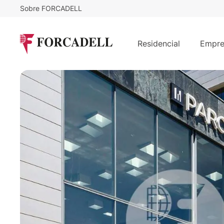
Sobre FORCADELL
Desde
18
€
/m²/mes
ATRIUM 22@ - EDIF. D
Residencial
Empre