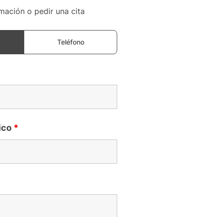
rmación o pedir una cita
Teléfono
ico
*