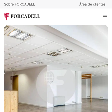
Sobre FORCADELL
Área de clientes
15
€
/m²/mes
4.470
€
/mes
ARAGÓ
298 m²