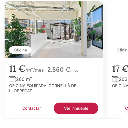
Oficina
Oficin
11 €
17 
2.860 €
/m²/mes
/mes
260 m²
203
OFICINA EQUIPADA. CORNELLÀ DE
OFICIN
LLOBREGAT
Contactar
Ver inmueble
C