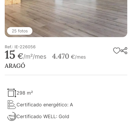
25 fotos
Ref.: IE-226056
15
€
4.470
/m²/mes
€
/mes
ARAGÓ
298 m²
Certificado energético: A
Certificado WELL: Gold