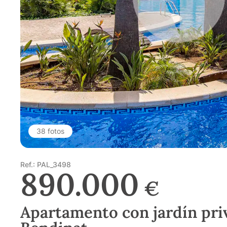
38 fotos
Ref.: PAL_3498
890.000
€
Apartamento con jardín pri