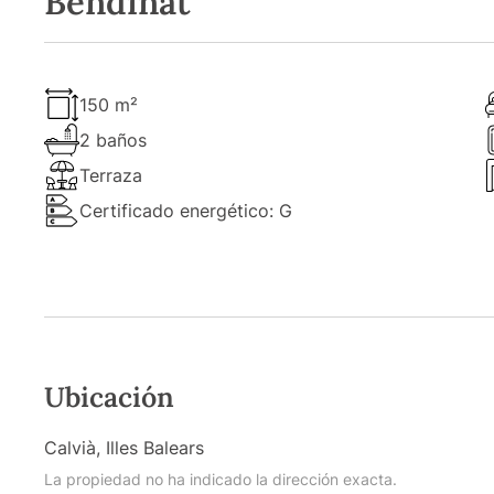
Bendinat
150 m²
2 baños
Terraza
Certificado energético: G
Ubicación
Calvià, Illes Balears
La propiedad no ha indicado la dirección exacta.