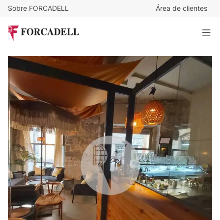
Sobre FORCADELL
Área de clientes
630.000
€
Amplio local comercial esquinero en zona estratégica de
Ciutat Vella, Barcelona
220 m²