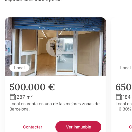
Local
Local
500.000 €
650
287 m²
184
Local en venta en una de las mejores zonas de
Local en
Barcelona.
– 6,30% 
Contactar
Ver inmueble
C