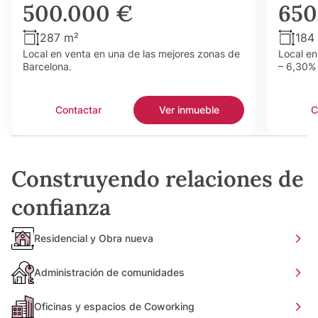
500.000 €
650
287 m²
184
Local en venta en una de las mejores zonas de
Local en
Barcelona.
– 6,30% 
Contactar
Ver inmueble
C
Construyendo relaciones de
confianza
Residencial y Obra nueva
Administración de comunidades
Oficinas y espacios de Coworking