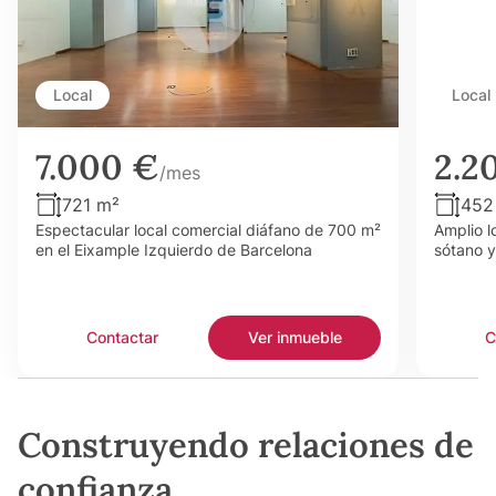
Local
Local
7.000 €
2.2
/mes
721 m²
452
Espectacular local comercial diáfano de 700 m²
Amplio l
en el Eixample Izquierdo de Barcelona
sótano y
Contactar
Ver inmueble
C
Construyendo relaciones de
confianza