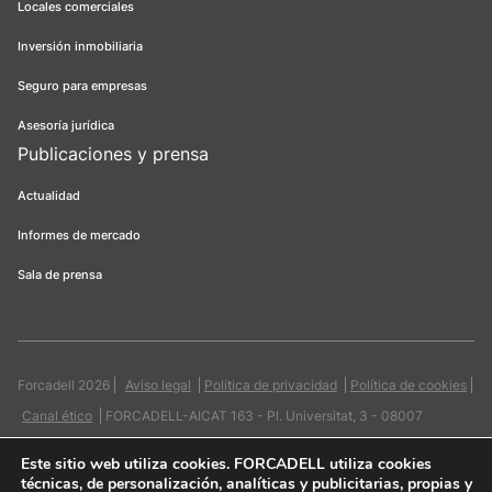
Locales comerciales
Inversión inmobiliaria
Seguro para empresas
Asesoría jurídica
Publicaciones y prensa
Actualidad
Informes de mercado
Sala de prensa
Forcadell 2026
Aviso legal
Política de privacidad
Política de cookies
Canal ético
FORCADELL-AICAT 163 - Pl. Universitat, 3 - 08007
Barcelona / 934 965 400
Web:
Evicron
Este sitio web utiliza cookies
. FORCADELL utiliza cookies
técnicas, de personalización, analíticas y publicitarias, propias y