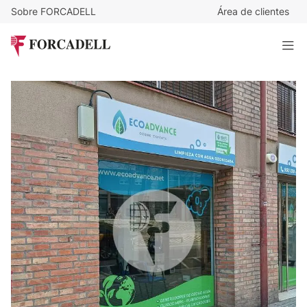
Sobre FORCADELL
Área de clientes
3.000
€
/mes
Amplio local comercial con gran fachada y excelente
visibilidad junto a Metro Alfons X – Gràcia
296 m²