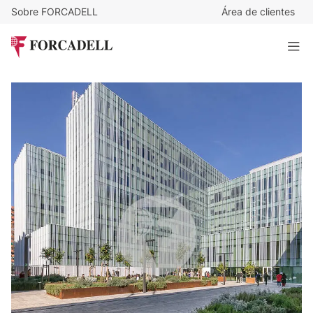
Sobre FORCADELL
Área de clientes
19
€
/m²/mes
11.932
€
/mes
ALT BUILDING Selva M@r Business Campus – 22 @ -
Barcelona
628 m²