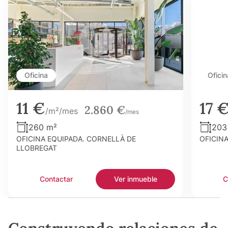
Oficina
Oficin
11 €
17 
2.860 €
/m²/mes
/mes
260 m²
203
OFICINA EQUIPADA. CORNELLÀ DE
OFICIN
LLOBREGAT
Contactar
Ver inmueble
C