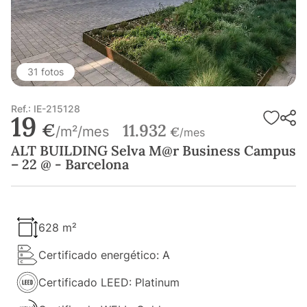
31 fotos
Ref.: IE-215128
19
€
11.932
/m²/mes
€
/mes
ALT BUILDING Selva M@r Business Campus
– 22 @ - Barcelona
628 m²
Certificado energético: A
Certificado LEED: Platinum