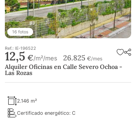
16 fotos
Ref.: IE-196522
12,5
€
26.825
/m²/mes
€
/mes
Alquiler Oficinas en Calle Severo Ochoa -
Las Rozas
2.146 m²
Certificado energético: C