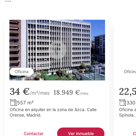
---
Oficina
Oficin
34 €
22,
18.949 €
/m²/mes
/mes
557 m²
330
Oficina en alquiler en la zona de Azca. Calle
Oficina 
Orense, Madrid.
Spínola.
Contactar
Ver inmueble
C