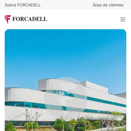
Sobre FORCADELL
Área de clientes
12,5
€
/m²/mes
26.825
€
/mes
Alquiler Oficinas en Calle Severo Ochoa - Las Rozas
2.146 m²