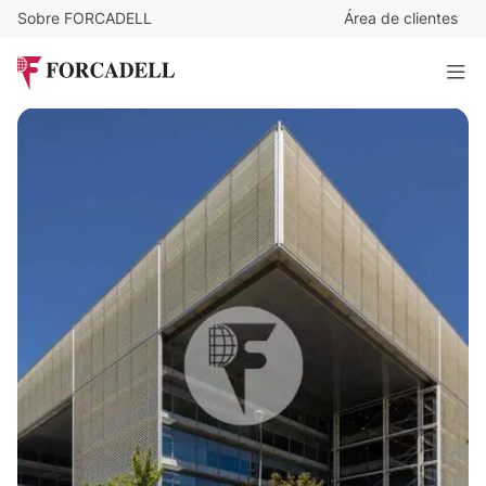
Sobre FORCADELL
Área de clientes
16
€
/m²/mes
13.216
€
/mes
Alquiler oficinas en Calle Abelias - Hortaleza
826 m²