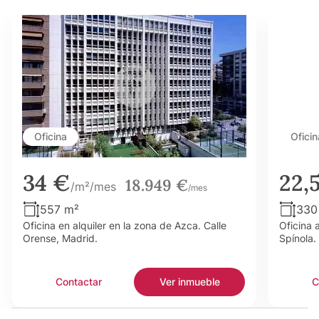
Oficina
Oficin
34 €
22,
18.949 €
/m²/mes
/mes
557 m²
330
Oficina en alquiler en la zona de Azca. Calle
Oficina 
Orense, Madrid.
Spínola.
Contactar
Ver inmueble
C