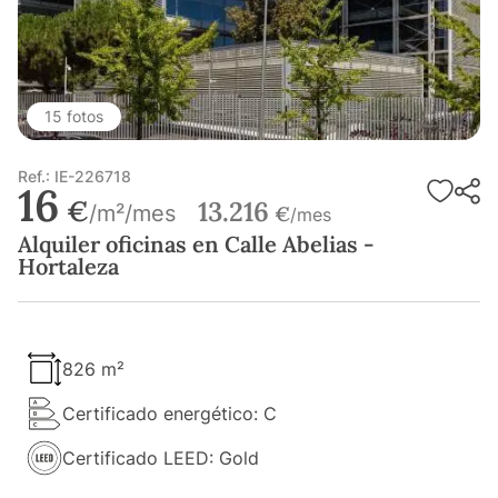
15 fotos
Ref.: IE-226718
16
€
13.216
/m²/mes
€
/mes
Alquiler oficinas en Calle Abelias -
Hortaleza
826 m²
Certificado energético: C
Certificado LEED: Gold