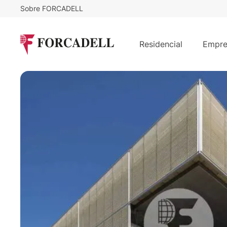
Sobre FORCADELL
16
€
9.392
/m²/mes
€
/mes
Alquiler oficinas en Calle Abelias -
Residencial
Empre