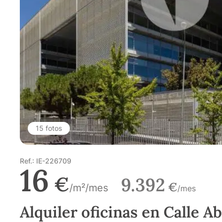
15 fotos
Ref.: IE-226709
16
€
9.392
€
/m²/mes
/mes
Alquiler oficinas en Calle A