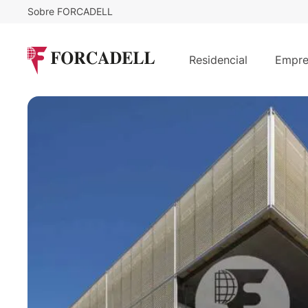
Sobre FORCADELL
16
€
14.144
/m²/mes
€
/mes
Alquiler oficinas en Calle Abelias -
Residencial
Empre