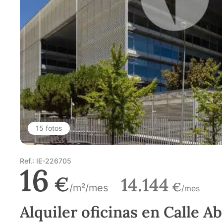
15 fotos
Ref.: IE-226705
16
€
14.144
€
/m²/mes
/mes
Alquiler oficinas en Calle A