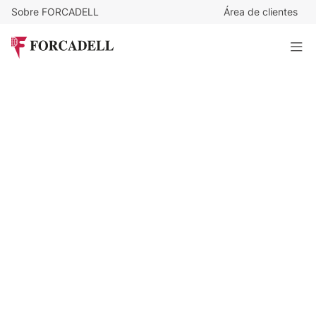
Sobre FORCADELL
Área de clientes
1.250
€
/m²
625.000
€
Alquiler Oficina Valdebebas
500 m²