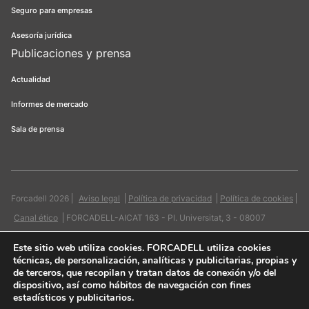
Seguro para empresas
Asesoría jurídica
Publicaciones y prensa
Actualidad
Informes de mercado
Sala de prensa
Forcadell 2026
Aviso legal
Política de privacidad
Política de cookies
Canal ético
FORCADELL-AICAT 163 - Pl. Universitat, 3 - 08007
Barcelona / 934 965 400
Web:
Evicron
Este sitio web utiliza cookies
. FORCADELL utiliza cookies
técnicas, de personalización, analíticas y publicitarias, propias y
de terceros, que recopilan y tratan datos de conexión y/o del
dispositivo, así como hábitos de navegación con fines
estadísticos y publicitarios.