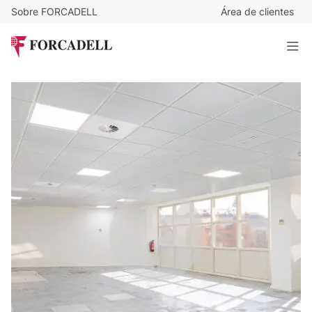
Sobre FORCADELL
Área de clientes
17
€
/m²/mes
12.784
€
/mes
Alquiler oficina Madrid. Paseo Doce Estrellas. Campo de las
Naciones.
752 m²