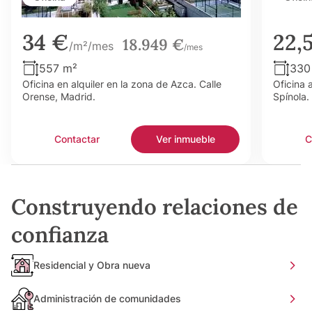
34 €
22,
18.949 €
/m²/mes
/mes
557 m²
330
Oficina en alquiler en la zona de Azca. Calle
Oficina 
Orense, Madrid.
Spínola.
Contactar
Ver inmueble
C
Construyendo relaciones de
confianza
Residencial y Obra nueva
Administración de comunidades