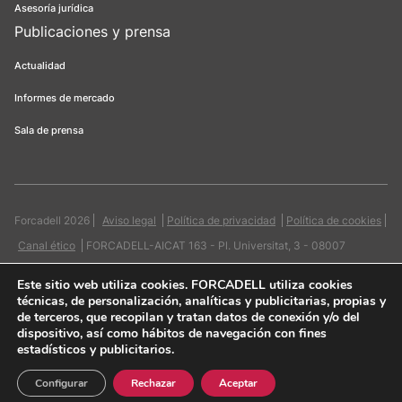
Asesoría jurídica
Publicaciones y prensa
Actualidad
Informes de mercado
Sala de prensa
Forcadell 2026
Aviso legal
Política de privacidad
Política de cookies
Canal ético
FORCADELL-AICAT 163 - Pl. Universitat, 3 - 08007
Barcelona / 934 965 400
Web:
Evicron
Este sitio web utiliza cookies
. FORCADELL utiliza cookies
técnicas, de personalización, analíticas y publicitarias, propias y
de terceros, que recopilan y tratan datos de conexión y/o del
dispositivo, así como hábitos de navegación con fines
estadísticos y publicitarios.
Quiero contactar
Configurar
Rechazar
Aceptar