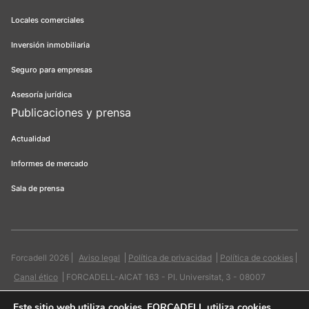
Locales comerciales
Inversión inmobiliaria
Seguro para empresas
Asesoría jurídica
Publicaciones y prensa
Actualidad
Informes de mercado
Sala de prensa
Forcadell 2026
Aviso legal
Política de privacidad
Política de cookies
Canal ético
FORCADELL-AICAT 163 - Pl. Universitat, 3 - 08007
Barcelona / 934 965 400
Web:
Evicron
Este sitio web utiliza cookies
. FORCADELL utiliza cookies