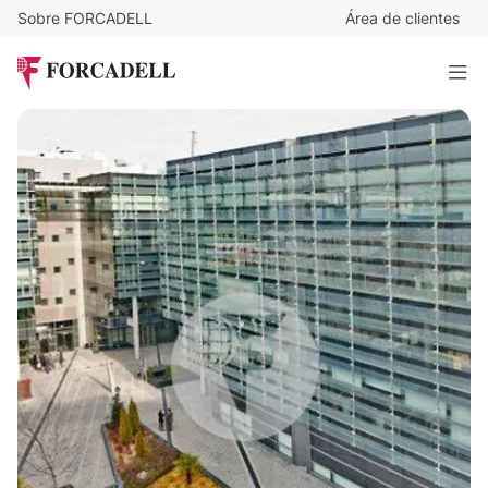
Sobre FORCADELL
Área de clientes
14,5
€
/m²/mes
16.356
€
/mes
Alquiler oficina Madrid - Calle Santa Leonor - MADBIT
1.128 m²