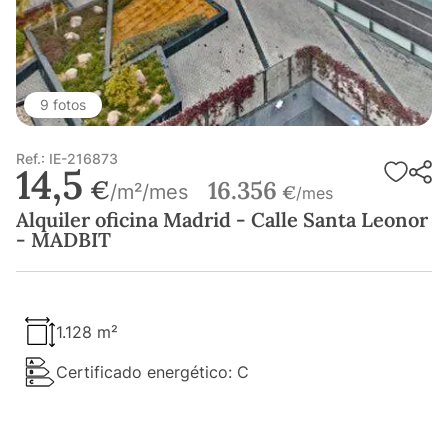
9 fotos
Ref.: IE-216873
14,5
€
16.356
/m²/mes
€
/mes
Alquiler oficina Madrid - Calle Santa Leonor
- MADBIT
1.128 m²
Certificado energético: C