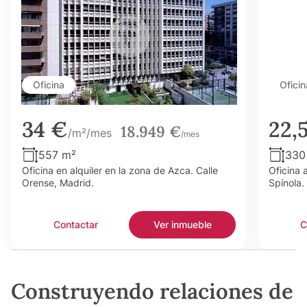
Oficina
Oficin
34 €
22,
18.949 €
/m²/mes
/mes
557 m²
330
Oficina en alquiler en la zona de Azca. Calle
Oficina 
Orense, Madrid.
Spínola.
Contactar
Ver inmueble
C
Construyendo relaciones de