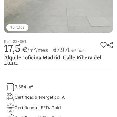
10 fotos
Ref.: 224061
17,5
€
67.971
/m²/mes
€
/mes
Alquiler oficina Madrid. Calle Ribera del
Loira.
3.884 m²
Certificado energético: A
Certificado LEED: Gold