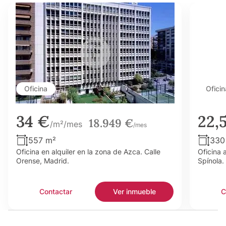
Oficina
Oficin
34 €
22,
18.949 €
/m²/mes
/mes
557 m²
330
Oficina en alquiler en la zona de Azca. Calle
Oficina 
Orense, Madrid.
Spínola.
Contactar
Ver inmueble
C