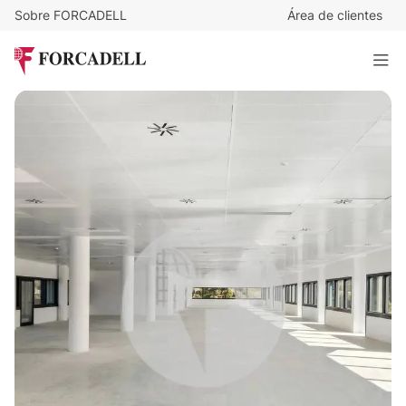
Sobre FORCADELL
Área de clientes
17,5
€
/m²/mes
67.971
€
/mes
Alquiler oficina Madrid. Calle Ribera del Loira.
3.884 m²