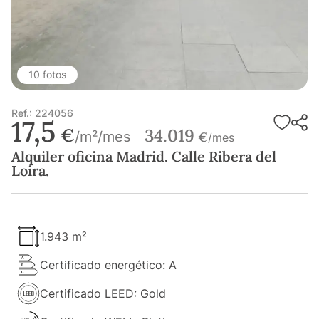
10 fotos
Ref.: 224056
17,5
€
34.019
/m²/mes
€
/mes
Alquiler oficina Madrid. Calle Ribera del
Loira.
1.943 m²
Certificado energético: A
Certificado LEED: Gold