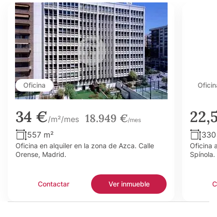
Oficina
Oficin
34 €
22,
18.949 €
/m²/mes
/mes
557 m²
330
Oficina en alquiler en la zona de Azca. Calle
Oficina 
Orense, Madrid.
Spínola.
Contactar
Ver inmueble
C