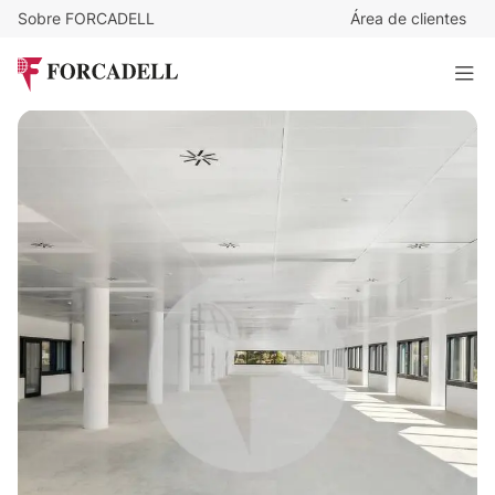
Sobre FORCADELL
Área de clientes
17,5
€
/m²/mes
34.019
€
/mes
Alquiler oficina Madrid. Calle Ribera del Loira.
1.943 m²