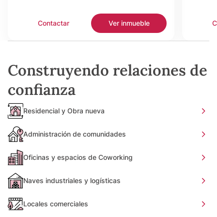
Contactar
Ver inmueble
C
Construyendo relaciones de
confianza
Residencial y Obra nueva
Administración de comunidades
Oficinas y espacios de Coworking
Naves industriales y logísticas
Locales comerciales