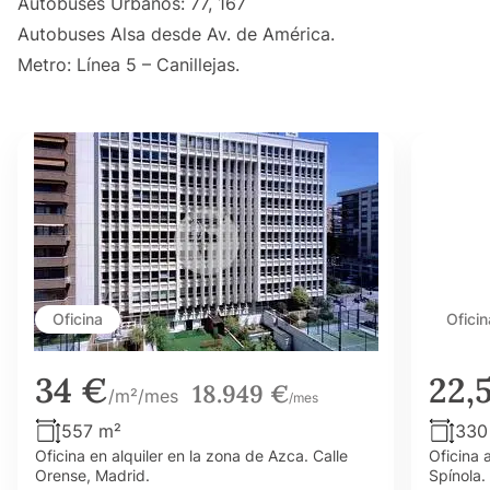
Autobuses Urbanos: 77, 167
Autobuses Alsa desde Av. de América.
Metro: Línea 5 – Canillejas.
Oficina
Oficin
34 €
22,
18.949 €
/m²/mes
/mes
557 m²
330
Oficina en alquiler en la zona de Azca. Calle
Oficina 
Orense, Madrid.
Spínola.