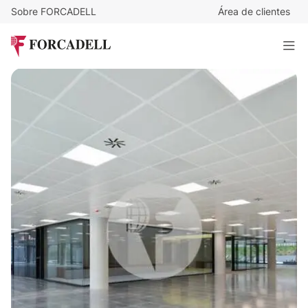
Sobre FORCADELL
Área de clientes
12
€
/m²/mes
51.264
€
/mes
Alquiler oficina Madrid. Calle Nanclares de Oca.
4.272 m²