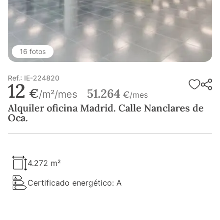
16 fotos
Ref.: IE-224820
12
€
51.264
/m²/mes
€
/mes
Alquiler oficina Madrid. Calle Nanclares de
Oca.
4.272 m²
Certificado energético: A