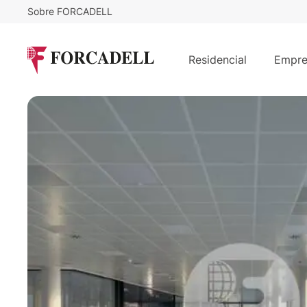
Sobre FORCADELL
12
€
26.376
/m²/mes
€
/mes
Alquiler oficina Madrid. Calle Nancl
Residencial
Empre