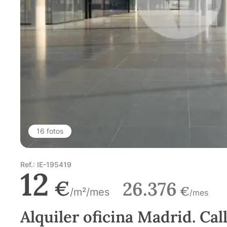
16 fotos
Ref.: IE-195419
12
€
26.376
€
/m²/mes
/mes
Alquiler oficina Madrid. Cal