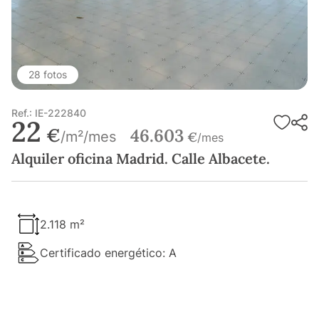
28 fotos
Ref.: IE-222840
22
€
46.603
/m²/mes
€
/mes
Alquiler oficina Madrid. Calle Albacete.
2.118 m²
Certificado energético: A