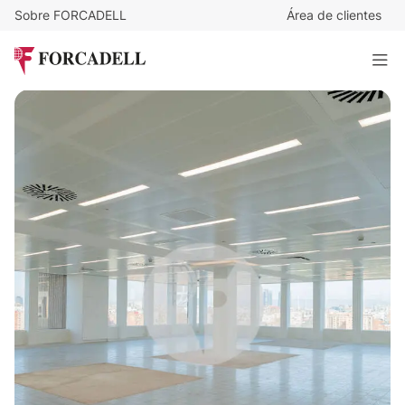
Sobre FORCADELL
Área de clientes
22
€
/m²/mes
46.603
€
/mes
Alquiler oficina Madrid. Calle Albacete.
2.118 m²