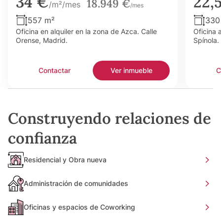
34 €
22,
18.949 €
/m²/mes
/mes
557 m²
330
Oficina en alquiler en la zona de Azca. Calle
Oficina 
Orense, Madrid.
Spínola.
Contactar
Ver inmueble
C
Construyendo relaciones de
confianza
Residencial y Obra nueva
Administración de comunidades
Oficinas y espacios de Coworking