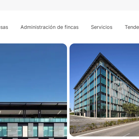
/mes
712 m²
po de las Naciones
sas
Administración de fincas
Servicios
Tende