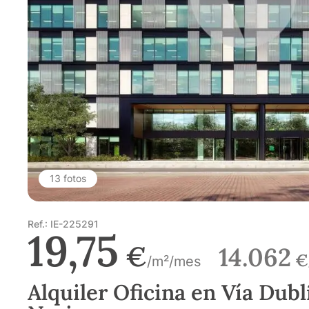
13 fotos
Ref.: IE-225291
19,75
€
14.062
€
/m²/mes
Alquiler Oficina en Vía Dub