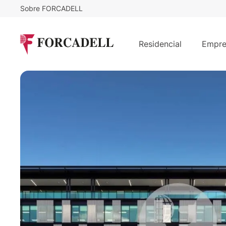
Sobre FORCADELL
19,75
€
14.062
/m²/mes
€
Alquiler Oficina en Vía Dublín, Cam
Residencial
Empre