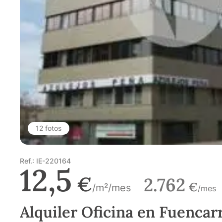
12 fotos
Ref.: IE-220164
12,5
€
2.762
€
/m²/mes
/mes
Alquiler Oficina en Fuencar