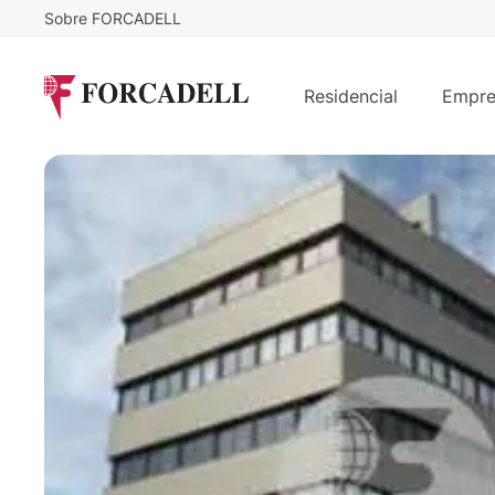
Sobre FORCADELL
12,5
€
2.762
/m²/mes
€
/mes
Alquiler Oficina en Fuencarral-El Pa
Residencial
Empre