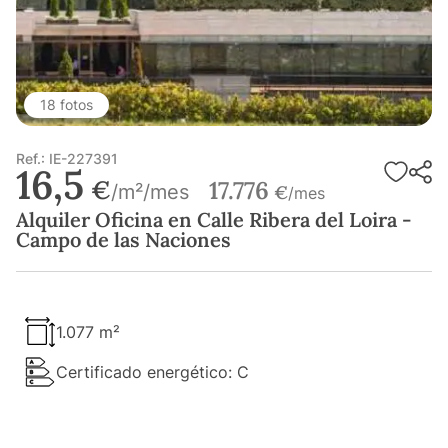
18 fotos
Ref.: IE-227391
16,5
€
17.776
/m²/mes
€
/mes
Alquiler Oficina en Calle Ribera del Loira -
Campo de las Naciones
1.077 m²
Certificado energético: C