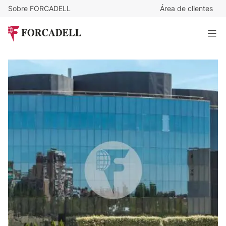
Sobre FORCADELL
Área de clientes
16,5
€
/m²/mes
17.776
€
/mes
Alquiler Oficina en Calle Ribera del Loira - Campo de las
Naciones
1.077 m²