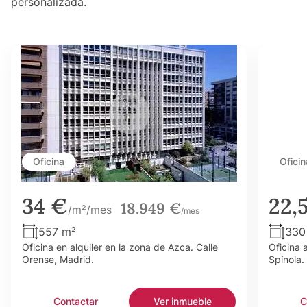
personalizada.
Oficina
Oficin
34 €
22,
18.949 €
/m²/mes
/mes
557 m²
330
Oficina en alquiler en la zona de Azca. Calle
Oficina 
Orense, Madrid.
Spínola.
Contactar
Ver inmueble
C